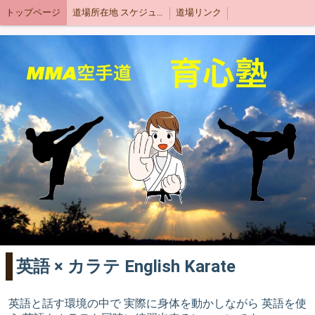
トップページ
道場所在地 スケジュール
道場リンク
英語 × カラテ English Karate
英語と話す環境の中で 実際に身体を動かしながら 英語を使