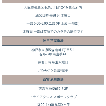
大阪市都島区毛馬5丁目12-16 集会所内
練習日時 毎週 月 木曜日
一部 5:00-6:00 二部 (中 上級 一般部)
木曜日 一部は英語でのカラテの練習です
神戸 芦屋道場
神戸市東灘区森南町1丁目5-1
セルバ甲南山手 6F
練習日時 毎週水曜日
5:15-6-:15 英語×空手
西宮 夙川道場
西宮市神楽町9-5 3F
トライアクシス スポーツクラブ
13:00-14:00 英語X空手