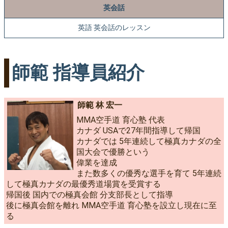
英会話
英語 英会話のレッスン
師範 指導員紹介
師範 林 宏一
MMA空手道 育心塾 代表
カナダ USAで27年間指導して帰国
カナダでは 5年連続して極真カナダの全
国大会で優勝という
偉業を達成
また数多くの優秀な選手を育て 5年連続
して極真カナダの最優秀道場賞を受賞する
帰国後 国内での極真会館 分支部長として指導
後に極真会館を離れ MMA空手道 育心塾を設立し現在に至
る